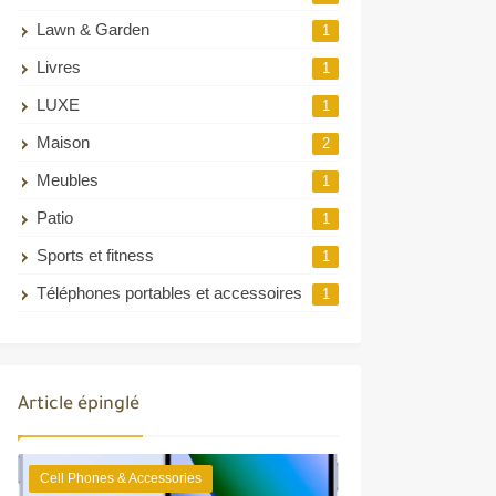
Lawn & Garden
1
Livres
1
LUXE
1
Maison
2
Meubles
1
Patio
1
Sports et fitness
1
Téléphones portables et accessoires
1
Article épinglé
Cell Phones & Accessories