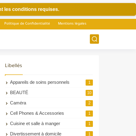
t les conditions requises.
Politique de Confidentialité
Mentions légales
Libellés
Appareils de soins personnels
1
BEAUTÉ
10
Caméra
2
Cell Phones & Accessories
1
Cuisine et salle à manger
1
Divertissement à domicile
1